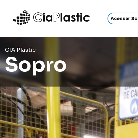
Acessar So
CIA Plastic
Sopro